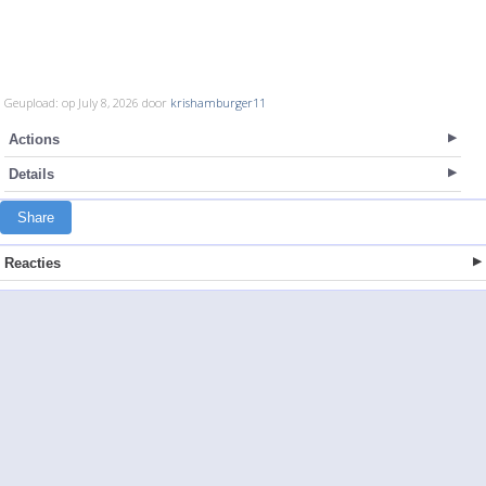
Geupload: op July 8, 2026 door
krishamburger11
Actions
Details
Share
Reacties