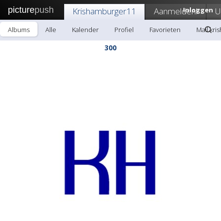
picture
push
Krishamburger11
Aanmelden!
Inloggen
U
Albums
Alle
Kalender
Profiel
Favorieten
Mail kr
300