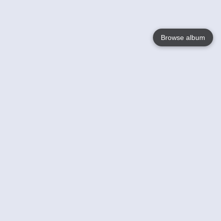
Browse album
Language
English
Nederlands
Français
Jouw
Help
Lees Meer